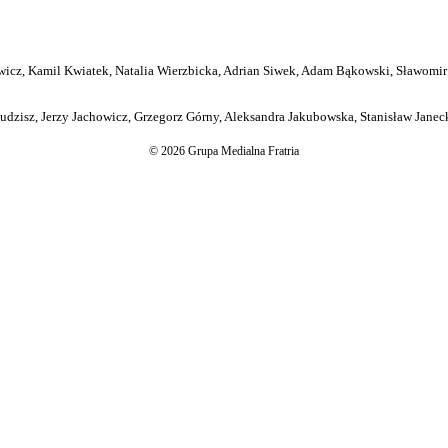
icz, Kamil Kwiatek, Natalia Wierzbicka, Adrian Siwek, Adam Bąkowski, Sławomir
dzisz, Jerzy Jachowicz, Grzegorz Górny, Aleksandra Jakubowska, Stanisław Janeck
© 2026 Grupa Medialna Fratria