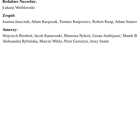
Redaktor Naczelny:
Łukasz Wróblewski
Zespół:
Joanna Jaszczuk, Adam Kacprzak, Tomasz Karpowicz, Robert Knap, Adam Staniew
Autorzy:
Wojciech Biedroń, Jacek Karnowski, Marzena Nykiel, Goran Andrijanić, Marek Bu
Aleksandra Rybińska, Marcin Wikło, Piotr Gursztyn, Jerzy Szmit.