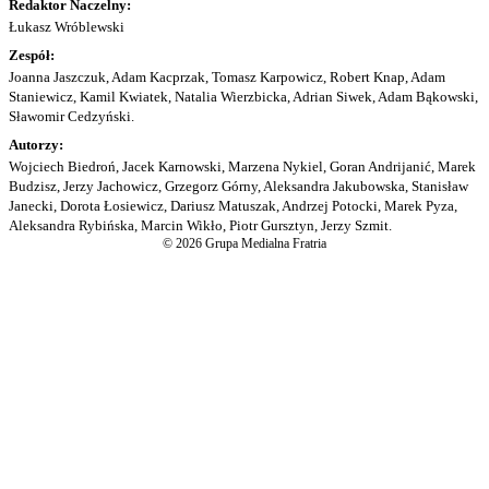
Redaktor Naczelny:
Łukasz Wróblewski
Zespół:
Joanna Jaszczuk, Adam Kacprzak, Tomasz Karpowicz, Robert Knap, Adam
Staniewicz, Kamil Kwiatek, Natalia Wierzbicka, Adrian Siwek, Adam Bąkowski,
Sławomir Cedzyński.
Autorzy:
Wojciech Biedroń, Jacek Karnowski, Marzena Nykiel, Goran Andrijanić, Marek
Budzisz, Jerzy Jachowicz, Grzegorz Górny, Aleksandra Jakubowska, Stanisław
Janecki, Dorota Łosiewicz, Dariusz Matuszak, Andrzej Potocki, Marek Pyza,
Aleksandra Rybińska, Marcin Wikło, Piotr Gursztyn, Jerzy Szmit.
© 2026 Grupa Medialna Fratria