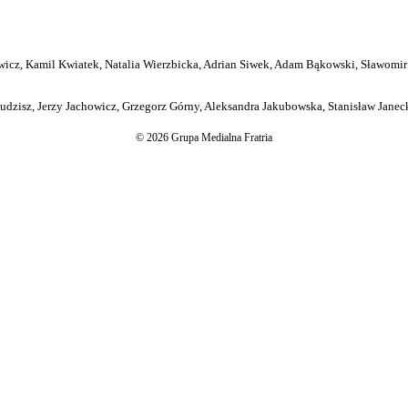
icz, Kamil Kwiatek, Natalia Wierzbicka, Adrian Siwek, Adam Bąkowski, Sławomir
dzisz, Jerzy Jachowicz, Grzegorz Górny, Aleksandra Jakubowska, Stanisław Janeck
© 2026 Grupa Medialna Fratria