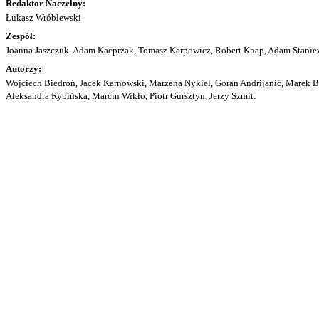
Redaktor Naczelny:
Łukasz Wróblewski
Zespół:
Joanna Jaszczuk, Adam Kacprzak, Tomasz Karpowicz, Robert Knap, Adam Staniew
Autorzy:
Wojciech Biedroń, Jacek Karnowski, Marzena Nykiel, Goran Andrijanić, Marek Bu
Aleksandra Rybińska, Marcin Wikło, Piotr Gursztyn, Jerzy Szmit.