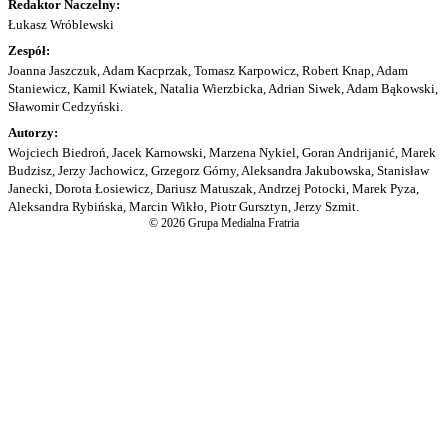
Redaktor Naczelny:
Łukasz Wróblewski
Zespół:
Joanna Jaszczuk, Adam Kacprzak, Tomasz Karpowicz, Robert Knap, Adam
Staniewicz, Kamil Kwiatek, Natalia Wierzbicka, Adrian Siwek, Adam Bąkowski,
Sławomir Cedzyński.
Autorzy:
Wojciech Biedroń, Jacek Karnowski, Marzena Nykiel, Goran Andrijanić, Marek
Budzisz, Jerzy Jachowicz, Grzegorz Górny, Aleksandra Jakubowska, Stanisław
Janecki, Dorota Łosiewicz, Dariusz Matuszak, Andrzej Potocki, Marek Pyza,
Aleksandra Rybińska, Marcin Wikło, Piotr Gursztyn, Jerzy Szmit.
© 2026 Grupa Medialna Fratria