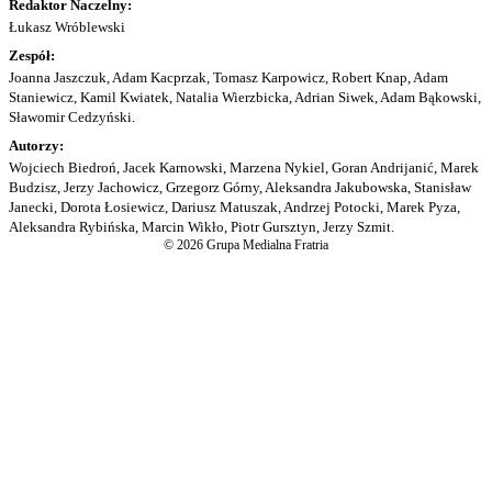
Redaktor Naczelny:
Łukasz Wróblewski
Zespół:
Joanna Jaszczuk, Adam Kacprzak, Tomasz Karpowicz, Robert Knap, Adam
Staniewicz, Kamil Kwiatek, Natalia Wierzbicka, Adrian Siwek, Adam Bąkowski,
Sławomir Cedzyński.
Autorzy:
Wojciech Biedroń, Jacek Karnowski, Marzena Nykiel, Goran Andrijanić, Marek
Budzisz, Jerzy Jachowicz, Grzegorz Górny, Aleksandra Jakubowska, Stanisław
Janecki, Dorota Łosiewicz, Dariusz Matuszak, Andrzej Potocki, Marek Pyza,
Aleksandra Rybińska, Marcin Wikło, Piotr Gursztyn, Jerzy Szmit.
© 2026 Grupa Medialna Fratria