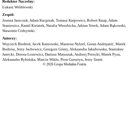
Redaktor Naczelny:
Łukasz Wróblewski
Zespół:
Joanna Jaszczuk, Adam Kacprzak, Tomasz Karpowicz, Robert Knap, Adam
Staniewicz, Kamil Kwiatek, Natalia Wierzbicka, Adrian Siwek, Adam Bąkowski,
Sławomir Cedzyński.
Autorzy:
Wojciech Biedroń, Jacek Karnowski, Marzena Nykiel, Goran Andrijanić, Marek
Budzisz, Jerzy Jachowicz, Grzegorz Górny, Aleksandra Jakubowska, Stanisław
Janecki, Dorota Łosiewicz, Dariusz Matuszak, Andrzej Potocki, Marek Pyza,
Aleksandra Rybińska, Marcin Wikło, Piotr Gursztyn, Jerzy Szmit.
© 2026 Grupa Medialna Fratria