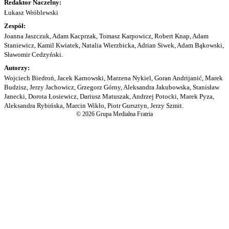
Redaktor Naczelny:
Łukasz Wróblewski
Zespół:
Joanna Jaszczuk, Adam Kacprzak, Tomasz Karpowicz, Robert Knap, Adam
Staniewicz, Kamil Kwiatek, Natalia Wierzbicka, Adrian Siwek, Adam Bąkowski,
Sławomir Cedzyński.
Autorzy:
Wojciech Biedroń, Jacek Karnowski, Marzena Nykiel, Goran Andrijanić, Marek
Budzisz, Jerzy Jachowicz, Grzegorz Górny, Aleksandra Jakubowska, Stanisław
Janecki, Dorota Łosiewicz, Dariusz Matuszak, Andrzej Potocki, Marek Pyza,
Aleksandra Rybińska, Marcin Wikło, Piotr Gursztyn, Jerzy Szmit.
© 2026 Grupa Medialna Fratria