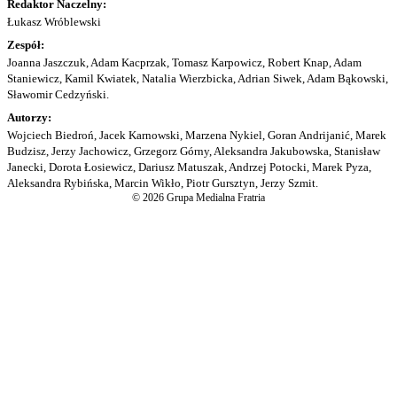
Redaktor Naczelny:
Łukasz Wróblewski
Zespół:
Joanna Jaszczuk, Adam Kacprzak, Tomasz Karpowicz, Robert Knap, Adam
Staniewicz, Kamil Kwiatek, Natalia Wierzbicka, Adrian Siwek, Adam Bąkowski,
Sławomir Cedzyński.
Autorzy:
Wojciech Biedroń, Jacek Karnowski, Marzena Nykiel, Goran Andrijanić, Marek
Budzisz, Jerzy Jachowicz, Grzegorz Górny, Aleksandra Jakubowska, Stanisław
Janecki, Dorota Łosiewicz, Dariusz Matuszak, Andrzej Potocki, Marek Pyza,
Aleksandra Rybińska, Marcin Wikło, Piotr Gursztyn, Jerzy Szmit.
© 2026 Grupa Medialna Fratria