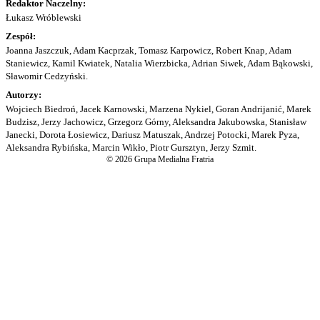
Redaktor Naczelny:
Łukasz Wróblewski
Zespół:
Joanna Jaszczuk, Adam Kacprzak, Tomasz Karpowicz, Robert Knap, Adam
Staniewicz, Kamil Kwiatek, Natalia Wierzbicka, Adrian Siwek, Adam Bąkowski,
Sławomir Cedzyński.
Autorzy:
Wojciech Biedroń, Jacek Karnowski, Marzena Nykiel, Goran Andrijanić, Marek
Budzisz, Jerzy Jachowicz, Grzegorz Górny, Aleksandra Jakubowska, Stanisław
Janecki, Dorota Łosiewicz, Dariusz Matuszak, Andrzej Potocki, Marek Pyza,
Aleksandra Rybińska, Marcin Wikło, Piotr Gursztyn, Jerzy Szmit.
© 2026 Grupa Medialna Fratria