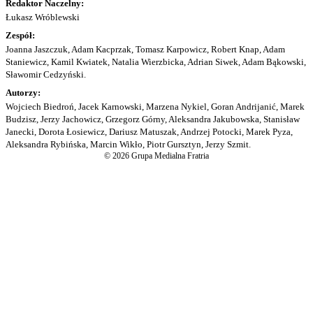
Redaktor Naczelny:
Łukasz Wróblewski
Zespół:
Joanna Jaszczuk, Adam Kacprzak, Tomasz Karpowicz, Robert Knap, Adam
Staniewicz, Kamil Kwiatek, Natalia Wierzbicka, Adrian Siwek, Adam Bąkowski,
Sławomir Cedzyński.
Autorzy:
Wojciech Biedroń, Jacek Karnowski, Marzena Nykiel, Goran Andrijanić, Marek
Budzisz, Jerzy Jachowicz, Grzegorz Górny, Aleksandra Jakubowska, Stanisław
Janecki, Dorota Łosiewicz, Dariusz Matuszak, Andrzej Potocki, Marek Pyza,
Aleksandra Rybińska, Marcin Wikło, Piotr Gursztyn, Jerzy Szmit.
© 2026 Grupa Medialna Fratria