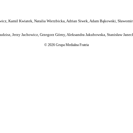
icz, Kamil Kwiatek, Natalia Wierzbicka, Adrian Siwek, Adam Bąkowski, Sławomir
dzisz, Jerzy Jachowicz, Grzegorz Górny, Aleksandra Jakubowska, Stanisław Janeck
© 2026 Grupa Medialna Fratria