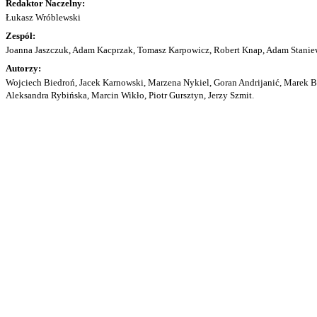
Redaktor Naczelny:
Łukasz Wróblewski
Zespół:
Joanna Jaszczuk, Adam Kacprzak, Tomasz Karpowicz, Robert Knap, Adam Staniew
Autorzy:
Wojciech Biedroń, Jacek Karnowski, Marzena Nykiel, Goran Andrijanić, Marek Bu
Aleksandra Rybińska, Marcin Wikło, Piotr Gursztyn, Jerzy Szmit.