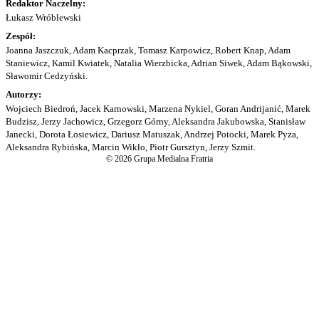
Redaktor Naczelny:
Łukasz Wróblewski
Zespół:
Joanna Jaszczuk, Adam Kacprzak, Tomasz Karpowicz, Robert Knap, Adam
Staniewicz, Kamil Kwiatek, Natalia Wierzbicka, Adrian Siwek, Adam Bąkowski,
Sławomir Cedzyński.
Autorzy:
Wojciech Biedroń, Jacek Karnowski, Marzena Nykiel, Goran Andrijanić, Marek
Budzisz, Jerzy Jachowicz, Grzegorz Górny, Aleksandra Jakubowska, Stanisław
Janecki, Dorota Łosiewicz, Dariusz Matuszak, Andrzej Potocki, Marek Pyza,
Aleksandra Rybińska, Marcin Wikło, Piotr Gursztyn, Jerzy Szmit.
© 2026 Grupa Medialna Fratria