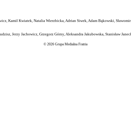
icz, Kamil Kwiatek, Natalia Wierzbicka, Adrian Siwek, Adam Bąkowski, Sławomir
dzisz, Jerzy Jachowicz, Grzegorz Górny, Aleksandra Jakubowska, Stanisław Janeck
© 2026 Grupa Medialna Fratria