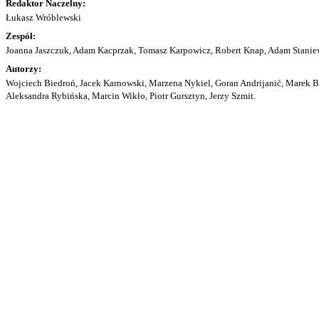
Redaktor Naczelny:
Łukasz Wróblewski
Zespół:
Joanna Jaszczuk, Adam Kacprzak, Tomasz Karpowicz, Robert Knap, Adam Staniew
Autorzy:
Wojciech Biedroń, Jacek Karnowski, Marzena Nykiel, Goran Andrijanić, Marek Bu
Aleksandra Rybińska, Marcin Wikło, Piotr Gursztyn, Jerzy Szmit.