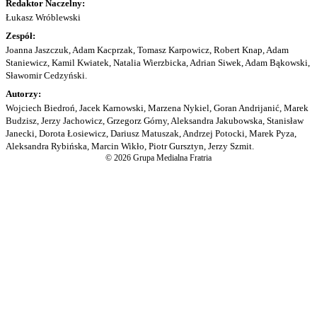
Redaktor Naczelny:
Łukasz Wróblewski
Zespół:
Joanna Jaszczuk, Adam Kacprzak, Tomasz Karpowicz, Robert Knap, Adam
Staniewicz, Kamil Kwiatek, Natalia Wierzbicka, Adrian Siwek, Adam Bąkowski,
Sławomir Cedzyński.
Autorzy:
Wojciech Biedroń, Jacek Karnowski, Marzena Nykiel, Goran Andrijanić, Marek
Budzisz, Jerzy Jachowicz, Grzegorz Górny, Aleksandra Jakubowska, Stanisław
Janecki, Dorota Łosiewicz, Dariusz Matuszak, Andrzej Potocki, Marek Pyza,
Aleksandra Rybińska, Marcin Wikło, Piotr Gursztyn, Jerzy Szmit.
© 2026 Grupa Medialna Fratria