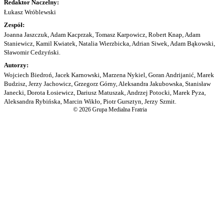
Redaktor Naczelny:
Łukasz Wróblewski
Zespół:
Joanna Jaszczuk, Adam Kacprzak, Tomasz Karpowicz, Robert Knap, Adam
Staniewicz, Kamil Kwiatek, Natalia Wierzbicka, Adrian Siwek, Adam Bąkowski,
Sławomir Cedzyński.
Autorzy:
Wojciech Biedroń, Jacek Karnowski, Marzena Nykiel, Goran Andrijanić, Marek
Budzisz, Jerzy Jachowicz, Grzegorz Górny, Aleksandra Jakubowska, Stanisław
Janecki, Dorota Łosiewicz, Dariusz Matuszak, Andrzej Potocki, Marek Pyza,
Aleksandra Rybińska, Marcin Wikło, Piotr Gursztyn, Jerzy Szmit.
© 2026 Grupa Medialna Fratria