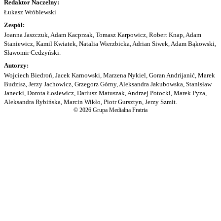
Redaktor Naczelny:
Łukasz Wróblewski
Zespół:
Joanna Jaszczuk, Adam Kacprzak, Tomasz Karpowicz, Robert Knap, Adam
Staniewicz, Kamil Kwiatek, Natalia Wierzbicka, Adrian Siwek, Adam Bąkowski,
Sławomir Cedzyński.
Autorzy:
Wojciech Biedroń, Jacek Karnowski, Marzena Nykiel, Goran Andrijanić, Marek
Budzisz, Jerzy Jachowicz, Grzegorz Górny, Aleksandra Jakubowska, Stanisław
Janecki, Dorota Łosiewicz, Dariusz Matuszak, Andrzej Potocki, Marek Pyza,
Aleksandra Rybińska, Marcin Wikło, Piotr Gursztyn, Jerzy Szmit.
© 2026 Grupa Medialna Fratria