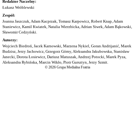
Redaktor Naczelny:
Łukasz Wróblewski
Zespół:
Joanna Jaszczuk, Adam Kacprzak, Tomasz Karpowicz, Robert Knap, Adam
Staniewicz, Kamil Kwiatek, Natalia Wierzbicka, Adrian Siwek, Adam Bąkowski,
Sławomir Cedzyński.
Autorzy:
Wojciech Biedroń, Jacek Karnowski, Marzena Nykiel, Goran Andrijanić, Marek
Budzisz, Jerzy Jachowicz, Grzegorz Górny, Aleksandra Jakubowska, Stanisław
Janecki, Dorota Łosiewicz, Dariusz Matuszak, Andrzej Potocki, Marek Pyza,
Aleksandra Rybińska, Marcin Wikło, Piotr Gursztyn, Jerzy Szmit.
© 2026 Grupa Medialna Fratria