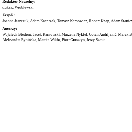
Redaktor Naczelny:
Łukasz Wróblewski
Zespół:
Joanna Jaszczuk, Adam Kacprzak, Tomasz Karpowicz, Robert Knap, Adam Staniew
Autorzy:
Wojciech Biedroń, Jacek Karnowski, Marzena Nykiel, Goran Andrijanić, Marek Bu
Aleksandra Rybińska, Marcin Wikło, Piotr Gursztyn, Jerzy Szmit.