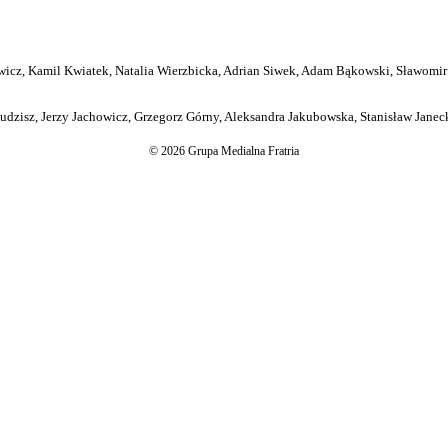
icz, Kamil Kwiatek, Natalia Wierzbicka, Adrian Siwek, Adam Bąkowski, Sławomir
dzisz, Jerzy Jachowicz, Grzegorz Górny, Aleksandra Jakubowska, Stanisław Janeck
© 2026 Grupa Medialna Fratria