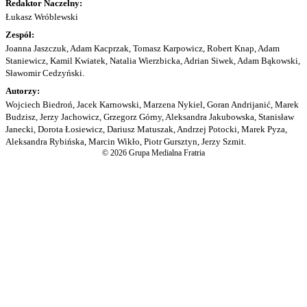
Redaktor Naczelny:
Łukasz Wróblewski
Zespół:
Joanna Jaszczuk, Adam Kacprzak, Tomasz Karpowicz, Robert Knap, Adam
Staniewicz, Kamil Kwiatek, Natalia Wierzbicka, Adrian Siwek, Adam Bąkowski,
Sławomir Cedzyński.
Autorzy:
Wojciech Biedroń, Jacek Karnowski, Marzena Nykiel, Goran Andrijanić, Marek
Budzisz, Jerzy Jachowicz, Grzegorz Górny, Aleksandra Jakubowska, Stanisław
Janecki, Dorota Łosiewicz, Dariusz Matuszak, Andrzej Potocki, Marek Pyza,
Aleksandra Rybińska, Marcin Wikło, Piotr Gursztyn, Jerzy Szmit.
© 2026 Grupa Medialna Fratria