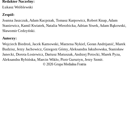
Redaktor Naczelny:
Łukasz Wróblewski
Zespół:
Joanna Jaszczuk, Adam Kacprzak, Tomasz Karpowicz, Robert Knap, Adam
Staniewicz, Kamil Kwiatek, Natalia Wierzbicka, Adrian Siwek, Adam Bąkowski,
Sławomir Cedzyński.
Autorzy:
Wojciech Biedroń, Jacek Karnowski, Marzena Nykiel, Goran Andrijanić, Marek
Budzisz, Jerzy Jachowicz, Grzegorz Górny, Aleksandra Jakubowska, Stanisław
Janecki, Dorota Łosiewicz, Dariusz Matuszak, Andrzej Potocki, Marek Pyza,
Aleksandra Rybińska, Marcin Wikło, Piotr Gursztyn, Jerzy Szmit.
© 2026 Grupa Medialna Fratria