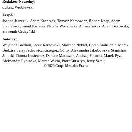
Redaktor Naczelny:
Łukasz Wróblewski
Zespół:
Joanna Jaszczuk, Adam Kacprzak, Tomasz Karpowicz, Robert Knap, Adam
Staniewicz, Kamil Kwiatek, Natalia Wierzbicka, Adrian Siwek, Adam Bąkowski,
Sławomir Cedzyński.
Autorzy:
Wojciech Biedroń, Jacek Karnowski, Marzena Nykiel, Goran Andrijanić, Marek
Budzisz, Jerzy Jachowicz, Grzegorz Górny, Aleksandra Jakubowska, Stanisław
Janecki, Dorota Łosiewicz, Dariusz Matuszak, Andrzej Potocki, Marek Pyza,
Aleksandra Rybińska, Marcin Wikło, Piotr Gursztyn, Jerzy Szmit.
© 2026 Grupa Medialna Fratria