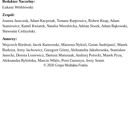
Redaktor Naczelny:
Łukasz Wróblewski
Zespół:
Joanna Jaszczuk, Adam Kacprzak, Tomasz Karpowicz, Robert Knap, Adam
Staniewicz, Kamil Kwiatek, Natalia Wierzbicka, Adrian Siwek, Adam Bąkowski,
Sławomir Cedzyński.
Autorzy:
Wojciech Biedroń, Jacek Karnowski, Marzena Nykiel, Goran Andrijanić, Marek
Budzisz, Jerzy Jachowicz, Grzegorz Górny, Aleksandra Jakubowska, Stanisław
Janecki, Dorota Łosiewicz, Dariusz Matuszak, Andrzej Potocki, Marek Pyza,
Aleksandra Rybińska, Marcin Wikło, Piotr Gursztyn, Jerzy Szmit.
© 2026 Grupa Medialna Fratria