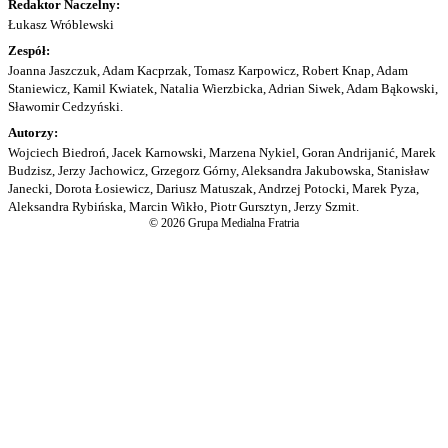
Redaktor Naczelny:
Łukasz Wróblewski
Zespół:
Joanna Jaszczuk, Adam Kacprzak, Tomasz Karpowicz, Robert Knap, Adam
Staniewicz, Kamil Kwiatek, Natalia Wierzbicka, Adrian Siwek, Adam Bąkowski,
Sławomir Cedzyński.
Autorzy:
Wojciech Biedroń, Jacek Karnowski, Marzena Nykiel, Goran Andrijanić, Marek
Budzisz, Jerzy Jachowicz, Grzegorz Górny, Aleksandra Jakubowska, Stanisław
Janecki, Dorota Łosiewicz, Dariusz Matuszak, Andrzej Potocki, Marek Pyza,
Aleksandra Rybińska, Marcin Wikło, Piotr Gursztyn, Jerzy Szmit.
© 2026 Grupa Medialna Fratria