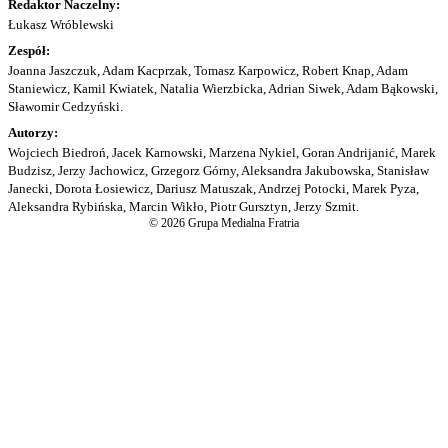
Redaktor Naczelny:
Łukasz Wróblewski
Zespół:
Joanna Jaszczuk, Adam Kacprzak, Tomasz Karpowicz, Robert Knap, Adam
Staniewicz, Kamil Kwiatek, Natalia Wierzbicka, Adrian Siwek, Adam Bąkowski,
Sławomir Cedzyński.
Autorzy:
Wojciech Biedroń, Jacek Karnowski, Marzena Nykiel, Goran Andrijanić, Marek
Budzisz, Jerzy Jachowicz, Grzegorz Górny, Aleksandra Jakubowska, Stanisław
Janecki, Dorota Łosiewicz, Dariusz Matuszak, Andrzej Potocki, Marek Pyza,
Aleksandra Rybińska, Marcin Wikło, Piotr Gursztyn, Jerzy Szmit.
© 2026 Grupa Medialna Fratria