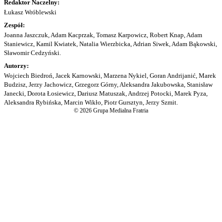
Redaktor Naczelny:
Łukasz Wróblewski
Zespół:
Joanna Jaszczuk, Adam Kacprzak, Tomasz Karpowicz, Robert Knap, Adam
Staniewicz, Kamil Kwiatek, Natalia Wierzbicka, Adrian Siwek, Adam Bąkowski,
Sławomir Cedzyński.
Autorzy:
Wojciech Biedroń, Jacek Karnowski, Marzena Nykiel, Goran Andrijanić, Marek
Budzisz, Jerzy Jachowicz, Grzegorz Górny, Aleksandra Jakubowska, Stanisław
Janecki, Dorota Łosiewicz, Dariusz Matuszak, Andrzej Potocki, Marek Pyza,
Aleksandra Rybińska, Marcin Wikło, Piotr Gursztyn, Jerzy Szmit.
© 2026 Grupa Medialna Fratria