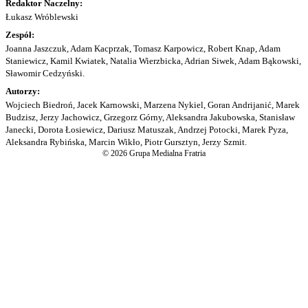
Redaktor Naczelny:
Łukasz Wróblewski
Zespół:
Joanna Jaszczuk, Adam Kacprzak, Tomasz Karpowicz, Robert Knap, Adam
Staniewicz, Kamil Kwiatek, Natalia Wierzbicka, Adrian Siwek, Adam Bąkowski,
Sławomir Cedzyński.
Autorzy:
Wojciech Biedroń, Jacek Karnowski, Marzena Nykiel, Goran Andrijanić, Marek
Budzisz, Jerzy Jachowicz, Grzegorz Górny, Aleksandra Jakubowska, Stanisław
Janecki, Dorota Łosiewicz, Dariusz Matuszak, Andrzej Potocki, Marek Pyza,
Aleksandra Rybińska, Marcin Wikło, Piotr Gursztyn, Jerzy Szmit.
© 2026 Grupa Medialna Fratria