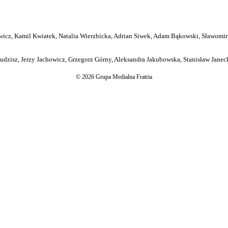
icz, Kamil Kwiatek, Natalia Wierzbicka, Adrian Siwek, Adam Bąkowski, Sławomir
dzisz, Jerzy Jachowicz, Grzegorz Górny, Aleksandra Jakubowska, Stanisław Janeck
© 2026 Grupa Medialna Fratria