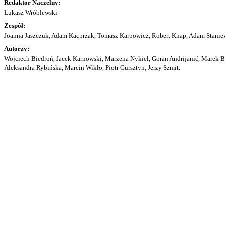
Redaktor Naczelny:
Łukasz Wróblewski
Zespół:
Joanna Jaszczuk, Adam Kacprzak, Tomasz Karpowicz, Robert Knap, Adam Staniew
Autorzy:
Wojciech Biedroń, Jacek Karnowski, Marzena Nykiel, Goran Andrijanić, Marek Bu
Aleksandra Rybińska, Marcin Wikło, Piotr Gursztyn, Jerzy Szmit.