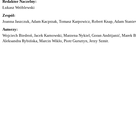
Redaktor Naczelny:
Łukasz Wróblewski
Zespół:
Joanna Jaszczuk, Adam Kacprzak, Tomasz Karpowicz, Robert Knap, Adam Staniew
Autorzy:
Wojciech Biedroń, Jacek Karnowski, Marzena Nykiel, Goran Andrijanić, Marek Bu
Aleksandra Rybińska, Marcin Wikło, Piotr Gursztyn, Jerzy Szmit.