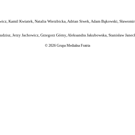
icz, Kamil Kwiatek, Natalia Wierzbicka, Adrian Siwek, Adam Bąkowski, Sławomir
dzisz, Jerzy Jachowicz, Grzegorz Górny, Aleksandra Jakubowska, Stanisław Janeck
© 2026 Grupa Medialna Fratria