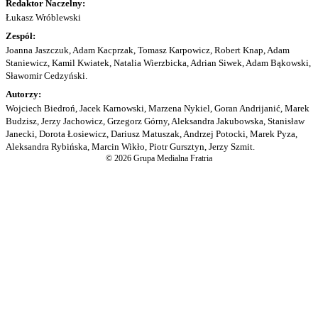
Redaktor Naczelny:
Łukasz Wróblewski
Zespół:
Joanna Jaszczuk, Adam Kacprzak, Tomasz Karpowicz, Robert Knap, Adam
Staniewicz, Kamil Kwiatek, Natalia Wierzbicka, Adrian Siwek, Adam Bąkowski,
Sławomir Cedzyński.
Autorzy:
Wojciech Biedroń, Jacek Karnowski, Marzena Nykiel, Goran Andrijanić, Marek
Budzisz, Jerzy Jachowicz, Grzegorz Górny, Aleksandra Jakubowska, Stanisław
Janecki, Dorota Łosiewicz, Dariusz Matuszak, Andrzej Potocki, Marek Pyza,
Aleksandra Rybińska, Marcin Wikło, Piotr Gursztyn, Jerzy Szmit.
© 2026 Grupa Medialna Fratria