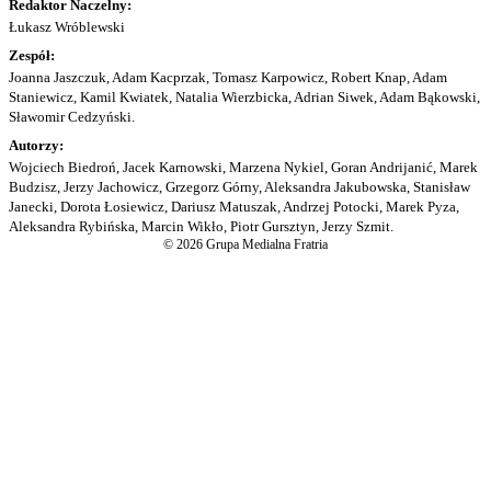
Redaktor Naczelny:
Łukasz Wróblewski
Zespół:
Joanna Jaszczuk, Adam Kacprzak, Tomasz Karpowicz, Robert Knap, Adam
Staniewicz, Kamil Kwiatek, Natalia Wierzbicka, Adrian Siwek, Adam Bąkowski,
Sławomir Cedzyński.
Autorzy:
Wojciech Biedroń, Jacek Karnowski, Marzena Nykiel, Goran Andrijanić, Marek
Budzisz, Jerzy Jachowicz, Grzegorz Górny, Aleksandra Jakubowska, Stanisław
Janecki, Dorota Łosiewicz, Dariusz Matuszak, Andrzej Potocki, Marek Pyza,
Aleksandra Rybińska, Marcin Wikło, Piotr Gursztyn, Jerzy Szmit.
© 2026 Grupa Medialna Fratria