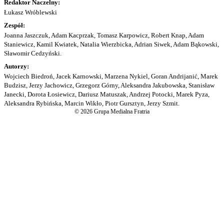
Redaktor Naczelny:
Łukasz Wróblewski
Zespół:
Joanna Jaszczuk, Adam Kacprzak, Tomasz Karpowicz, Robert Knap, Adam
Staniewicz, Kamil Kwiatek, Natalia Wierzbicka, Adrian Siwek, Adam Bąkowski,
Sławomir Cedzyński.
Autorzy:
Wojciech Biedroń, Jacek Karnowski, Marzena Nykiel, Goran Andrijanić, Marek
Budzisz, Jerzy Jachowicz, Grzegorz Górny, Aleksandra Jakubowska, Stanisław
Janecki, Dorota Łosiewicz, Dariusz Matuszak, Andrzej Potocki, Marek Pyza,
Aleksandra Rybińska, Marcin Wikło, Piotr Gursztyn, Jerzy Szmit.
© 2026 Grupa Medialna Fratria