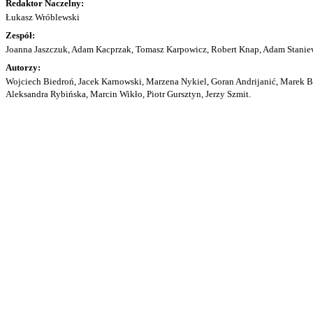
Redaktor Naczelny:
Łukasz Wróblewski
Zespół:
Joanna Jaszczuk, Adam Kacprzak, Tomasz Karpowicz, Robert Knap, Adam Staniew
Autorzy:
Wojciech Biedroń, Jacek Karnowski, Marzena Nykiel, Goran Andrijanić, Marek Bu
Aleksandra Rybińska, Marcin Wikło, Piotr Gursztyn, Jerzy Szmit.