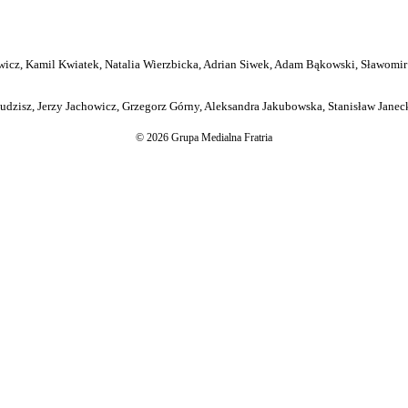
icz, Kamil Kwiatek, Natalia Wierzbicka, Adrian Siwek, Adam Bąkowski, Sławomir
dzisz, Jerzy Jachowicz, Grzegorz Górny, Aleksandra Jakubowska, Stanisław Janeck
© 2026 Grupa Medialna Fratria