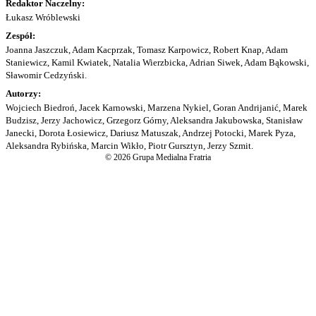
Redaktor Naczelny:
Łukasz Wróblewski
Zespół:
Joanna Jaszczuk, Adam Kacprzak, Tomasz Karpowicz, Robert Knap, Adam
Staniewicz, Kamil Kwiatek, Natalia Wierzbicka, Adrian Siwek, Adam Bąkowski,
Sławomir Cedzyński.
Autorzy:
Wojciech Biedroń, Jacek Karnowski, Marzena Nykiel, Goran Andrijanić, Marek
Budzisz, Jerzy Jachowicz, Grzegorz Górny, Aleksandra Jakubowska, Stanisław
Janecki, Dorota Łosiewicz, Dariusz Matuszak, Andrzej Potocki, Marek Pyza,
Aleksandra Rybińska, Marcin Wikło, Piotr Gursztyn, Jerzy Szmit.
© 2026 Grupa Medialna Fratria