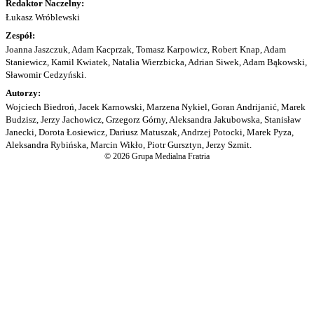
Redaktor Naczelny:
Łukasz Wróblewski
Zespół:
Joanna Jaszczuk, Adam Kacprzak, Tomasz Karpowicz, Robert Knap, Adam
Staniewicz, Kamil Kwiatek, Natalia Wierzbicka, Adrian Siwek, Adam Bąkowski,
Sławomir Cedzyński.
Autorzy:
Wojciech Biedroń, Jacek Karnowski, Marzena Nykiel, Goran Andrijanić, Marek
Budzisz, Jerzy Jachowicz, Grzegorz Górny, Aleksandra Jakubowska, Stanisław
Janecki, Dorota Łosiewicz, Dariusz Matuszak, Andrzej Potocki, Marek Pyza,
Aleksandra Rybińska, Marcin Wikło, Piotr Gursztyn, Jerzy Szmit.
© 2026 Grupa Medialna Fratria