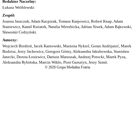
Redaktor Naczelny:
Łukasz Wróblewski
Zespół:
Joanna Jaszczuk, Adam Kacprzak, Tomasz Karpowicz, Robert Knap, Adam
Staniewicz, Kamil Kwiatek, Natalia Wierzbicka, Adrian Siwek, Adam Bąkowski,
Sławomir Cedzyński.
Autorzy:
Wojciech Biedroń, Jacek Karnowski, Marzena Nykiel, Goran Andrijanić, Marek
Budzisz, Jerzy Jachowicz, Grzegorz Górny, Aleksandra Jakubowska, Stanisław
Janecki, Dorota Łosiewicz, Dariusz Matuszak, Andrzej Potocki, Marek Pyza,
Aleksandra Rybińska, Marcin Wikło, Piotr Gursztyn, Jerzy Szmit.
© 2026 Grupa Medialna Fratria