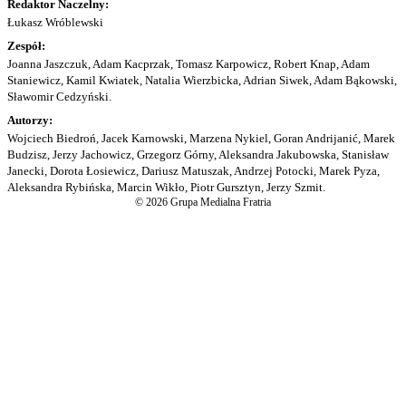
Redaktor Naczelny:
Łukasz Wróblewski
Zespół:
Joanna Jaszczuk, Adam Kacprzak, Tomasz Karpowicz, Robert Knap, Adam
Staniewicz, Kamil Kwiatek, Natalia Wierzbicka, Adrian Siwek, Adam Bąkowski,
Sławomir Cedzyński.
Autorzy:
Wojciech Biedroń, Jacek Karnowski, Marzena Nykiel, Goran Andrijanić, Marek
Budzisz, Jerzy Jachowicz, Grzegorz Górny, Aleksandra Jakubowska, Stanisław
Janecki, Dorota Łosiewicz, Dariusz Matuszak, Andrzej Potocki, Marek Pyza,
Aleksandra Rybińska, Marcin Wikło, Piotr Gursztyn, Jerzy Szmit.
© 2026 Grupa Medialna Fratria