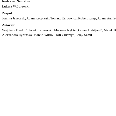
Redaktor Naczelny:
Łukasz Wróblewski
Zespół:
Joanna Jaszczuk, Adam Kacprzak, Tomasz Karpowicz, Robert Knap, Adam Staniew
Autorzy:
Wojciech Biedroń, Jacek Karnowski, Marzena Nykiel, Goran Andrijanić, Marek Bu
Aleksandra Rybińska, Marcin Wikło, Piotr Gursztyn, Jerzy Szmit.