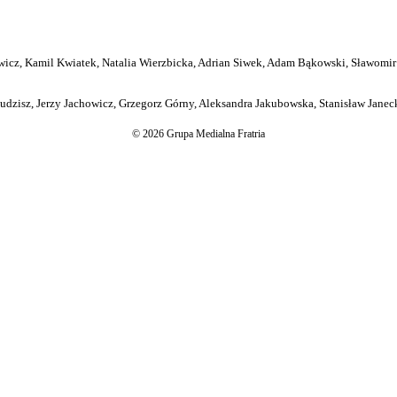
icz, Kamil Kwiatek, Natalia Wierzbicka, Adrian Siwek, Adam Bąkowski, Sławomir
dzisz, Jerzy Jachowicz, Grzegorz Górny, Aleksandra Jakubowska, Stanisław Janeck
© 2026 Grupa Medialna Fratria