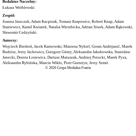
Redaktor Naczelny:
Łukasz Wróblewski
Zespół:
Joanna Jaszczuk, Adam Kacprzak, Tomasz Karpowicz, Robert Knap, Adam
Staniewicz, Kamil Kwiatek, Natalia Wierzbicka, Adrian Siwek, Adam Bąkowski,
Sławomir Cedzyński.
Autorzy:
Wojciech Biedroń, Jacek Karnowski, Marzena Nykiel, Goran Andrijanić, Marek
Budzisz, Jerzy Jachowicz, Grzegorz Górny, Aleksandra Jakubowska, Stanisław
Janecki, Dorota Łosiewicz, Dariusz Matuszak, Andrzej Potocki, Marek Pyza,
Aleksandra Rybińska, Marcin Wikło, Piotr Gursztyn, Jerzy Szmit.
© 2026 Grupa Medialna Fratria