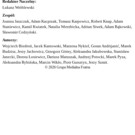
Redaktor Naczelny:
Łukasz Wróblewski
Zespół:
Joanna Jaszczuk, Adam Kacprzak, Tomasz Karpowicz, Robert Knap, Adam
Staniewicz, Kamil Kwiatek, Natalia Wierzbicka, Adrian Siwek, Adam Bąkowski,
Sławomir Cedzyński.
Autorzy:
Wojciech Biedroń, Jacek Karnowski, Marzena Nykiel, Goran Andrijanić, Marek
Budzisz, Jerzy Jachowicz, Grzegorz Górny, Aleksandra Jakubowska, Stanisław
Janecki, Dorota Łosiewicz, Dariusz Matuszak, Andrzej Potocki, Marek Pyza,
Aleksandra Rybińska, Marcin Wikło, Piotr Gursztyn, Jerzy Szmit.
© 2026 Grupa Medialna Fratria