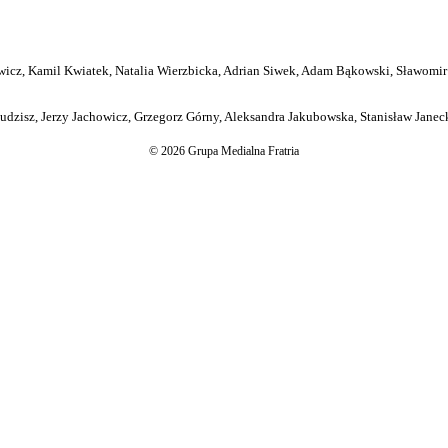
icz, Kamil Kwiatek, Natalia Wierzbicka, Adrian Siwek, Adam Bąkowski, Sławomir
dzisz, Jerzy Jachowicz, Grzegorz Górny, Aleksandra Jakubowska, Stanisław Janeck
© 2026 Grupa Medialna Fratria