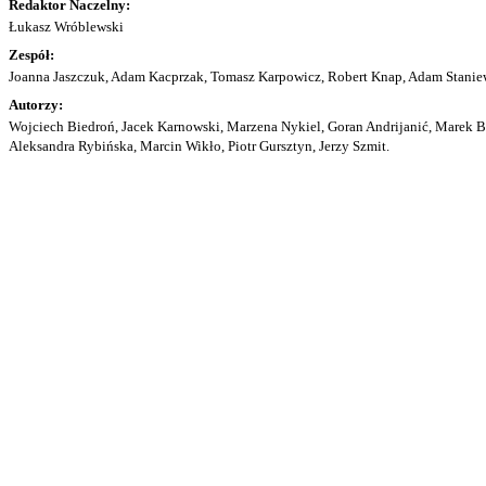
Redaktor Naczelny:
Łukasz Wróblewski
Zespół:
Joanna Jaszczuk, Adam Kacprzak, Tomasz Karpowicz, Robert Knap, Adam Staniew
Autorzy:
Wojciech Biedroń, Jacek Karnowski, Marzena Nykiel, Goran Andrijanić, Marek Bu
Aleksandra Rybińska, Marcin Wikło, Piotr Gursztyn, Jerzy Szmit.