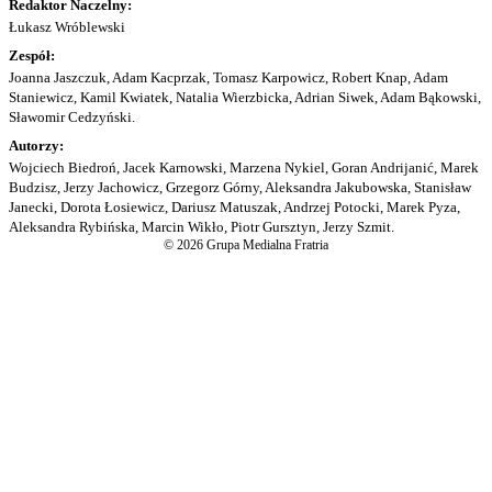
Redaktor Naczelny:
Łukasz Wróblewski
Zespół:
Joanna Jaszczuk, Adam Kacprzak, Tomasz Karpowicz, Robert Knap, Adam
Staniewicz, Kamil Kwiatek, Natalia Wierzbicka, Adrian Siwek, Adam Bąkowski,
Sławomir Cedzyński.
Autorzy:
Wojciech Biedroń, Jacek Karnowski, Marzena Nykiel, Goran Andrijanić, Marek
Budzisz, Jerzy Jachowicz, Grzegorz Górny, Aleksandra Jakubowska, Stanisław
Janecki, Dorota Łosiewicz, Dariusz Matuszak, Andrzej Potocki, Marek Pyza,
Aleksandra Rybińska, Marcin Wikło, Piotr Gursztyn, Jerzy Szmit.
© 2026 Grupa Medialna Fratria