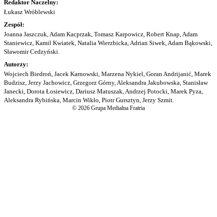
Redaktor Naczelny:
Łukasz Wróblewski
Zespół:
Joanna Jaszczuk, Adam Kacprzak, Tomasz Karpowicz, Robert Knap, Adam
Staniewicz, Kamil Kwiatek, Natalia Wierzbicka, Adrian Siwek, Adam Bąkowski,
Sławomir Cedzyński.
Autorzy:
Wojciech Biedroń, Jacek Karnowski, Marzena Nykiel, Goran Andrijanić, Marek
Budzisz, Jerzy Jachowicz, Grzegorz Górny, Aleksandra Jakubowska, Stanisław
Janecki, Dorota Łosiewicz, Dariusz Matuszak, Andrzej Potocki, Marek Pyza,
Aleksandra Rybińska, Marcin Wikło, Piotr Gursztyn, Jerzy Szmit.
© 2026 Grupa Medialna Fratria