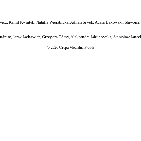
icz, Kamil Kwiatek, Natalia Wierzbicka, Adrian Siwek, Adam Bąkowski, Sławomir
dzisz, Jerzy Jachowicz, Grzegorz Górny, Aleksandra Jakubowska, Stanisław Janeck
© 2026 Grupa Medialna Fratria