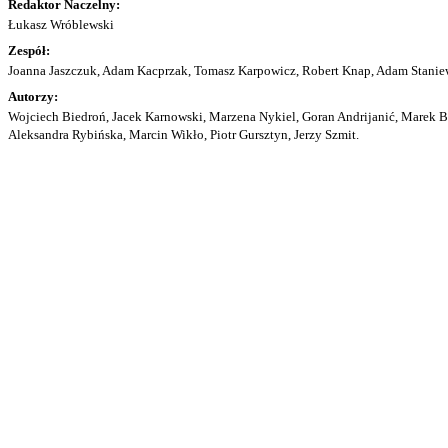
Redaktor Naczelny:
Łukasz Wróblewski
Zespół:
Joanna Jaszczuk, Adam Kacprzak, Tomasz Karpowicz, Robert Knap, Adam Staniew
Autorzy:
Wojciech Biedroń, Jacek Karnowski, Marzena Nykiel, Goran Andrijanić, Marek Bu
Aleksandra Rybińska, Marcin Wikło, Piotr Gursztyn, Jerzy Szmit.