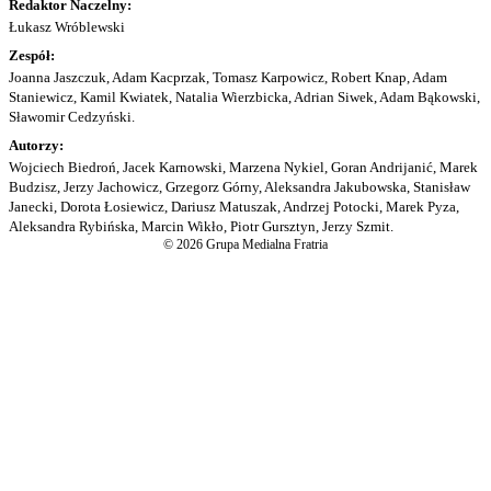
Redaktor Naczelny:
Łukasz Wróblewski
Zespół:
Joanna Jaszczuk, Adam Kacprzak, Tomasz Karpowicz, Robert Knap, Adam
Staniewicz, Kamil Kwiatek, Natalia Wierzbicka, Adrian Siwek, Adam Bąkowski,
Sławomir Cedzyński.
Autorzy:
Wojciech Biedroń, Jacek Karnowski, Marzena Nykiel, Goran Andrijanić, Marek
Budzisz, Jerzy Jachowicz, Grzegorz Górny, Aleksandra Jakubowska, Stanisław
Janecki, Dorota Łosiewicz, Dariusz Matuszak, Andrzej Potocki, Marek Pyza,
Aleksandra Rybińska, Marcin Wikło, Piotr Gursztyn, Jerzy Szmit.
© 2026 Grupa Medialna Fratria