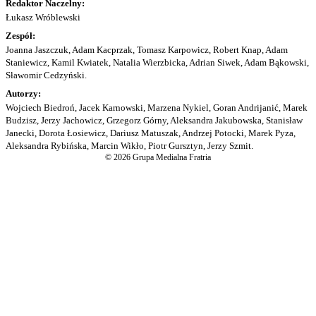
Redaktor Naczelny:
Łukasz Wróblewski
Zespół:
Joanna Jaszczuk, Adam Kacprzak, Tomasz Karpowicz, Robert Knap, Adam
Staniewicz, Kamil Kwiatek, Natalia Wierzbicka, Adrian Siwek, Adam Bąkowski,
Sławomir Cedzyński.
Autorzy:
Wojciech Biedroń, Jacek Karnowski, Marzena Nykiel, Goran Andrijanić, Marek
Budzisz, Jerzy Jachowicz, Grzegorz Górny, Aleksandra Jakubowska, Stanisław
Janecki, Dorota Łosiewicz, Dariusz Matuszak, Andrzej Potocki, Marek Pyza,
Aleksandra Rybińska, Marcin Wikło, Piotr Gursztyn, Jerzy Szmit.
© 2026 Grupa Medialna Fratria