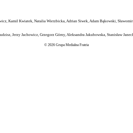
icz, Kamil Kwiatek, Natalia Wierzbicka, Adrian Siwek, Adam Bąkowski, Sławomir
dzisz, Jerzy Jachowicz, Grzegorz Górny, Aleksandra Jakubowska, Stanisław Janeck
© 2026 Grupa Medialna Fratria