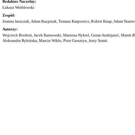
Redaktor Naczelny:
Łukasz Wróblewski
Zespół:
Joanna Jaszczuk, Adam Kacprzak, Tomasz Karpowicz, Robert Knap, Adam Staniew
Autorzy:
Wojciech Biedroń, Jacek Karnowski, Marzena Nykiel, Goran Andrijanić, Marek Bu
Aleksandra Rybińska, Marcin Wikło, Piotr Gursztyn, Jerzy Szmit.