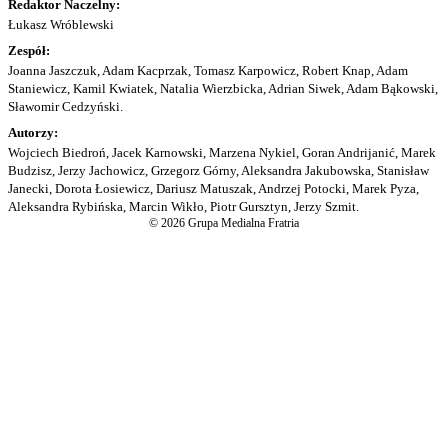
Redaktor Naczelny:
Łukasz Wróblewski
Zespół:
Joanna Jaszczuk, Adam Kacprzak, Tomasz Karpowicz, Robert Knap, Adam
Staniewicz, Kamil Kwiatek, Natalia Wierzbicka, Adrian Siwek, Adam Bąkowski,
Sławomir Cedzyński.
Autorzy:
Wojciech Biedroń, Jacek Karnowski, Marzena Nykiel, Goran Andrijanić, Marek
Budzisz, Jerzy Jachowicz, Grzegorz Górny, Aleksandra Jakubowska, Stanisław
Janecki, Dorota Łosiewicz, Dariusz Matuszak, Andrzej Potocki, Marek Pyza,
Aleksandra Rybińska, Marcin Wikło, Piotr Gursztyn, Jerzy Szmit.
© 2026 Grupa Medialna Fratria