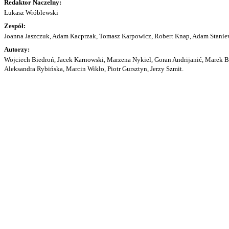
Redaktor Naczelny:
Łukasz Wróblewski
Zespół:
Joanna Jaszczuk, Adam Kacprzak, Tomasz Karpowicz, Robert Knap, Adam Staniew
Autorzy:
Wojciech Biedroń, Jacek Karnowski, Marzena Nykiel, Goran Andrijanić, Marek Bu
Aleksandra Rybińska, Marcin Wikło, Piotr Gursztyn, Jerzy Szmit.