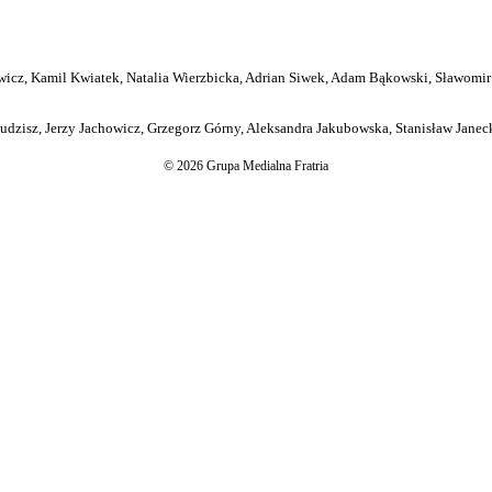
icz, Kamil Kwiatek, Natalia Wierzbicka, Adrian Siwek, Adam Bąkowski, Sławomir
dzisz, Jerzy Jachowicz, Grzegorz Górny, Aleksandra Jakubowska, Stanisław Janeck
© 2026 Grupa Medialna Fratria