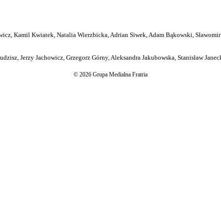
icz, Kamil Kwiatek, Natalia Wierzbicka, Adrian Siwek, Adam Bąkowski, Sławomir
dzisz, Jerzy Jachowicz, Grzegorz Górny, Aleksandra Jakubowska, Stanisław Janeck
© 2026 Grupa Medialna Fratria