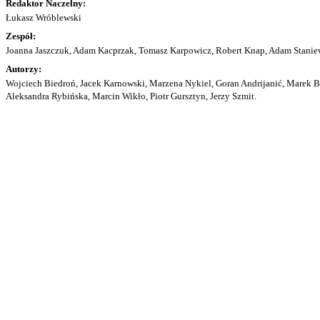
Redaktor Naczelny:
Łukasz Wróblewski
Zespół:
Joanna Jaszczuk, Adam Kacprzak, Tomasz Karpowicz, Robert Knap, Adam Staniew
Autorzy:
Wojciech Biedroń, Jacek Karnowski, Marzena Nykiel, Goran Andrijanić, Marek Bu
Aleksandra Rybińska, Marcin Wikło, Piotr Gursztyn, Jerzy Szmit.