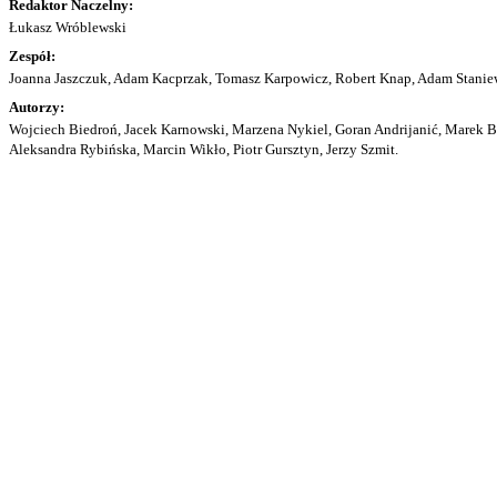
Redaktor Naczelny:
Łukasz Wróblewski
Zespół:
Joanna Jaszczuk, Adam Kacprzak, Tomasz Karpowicz, Robert Knap, Adam Staniew
Autorzy:
Wojciech Biedroń, Jacek Karnowski, Marzena Nykiel, Goran Andrijanić, Marek Bu
Aleksandra Rybińska, Marcin Wikło, Piotr Gursztyn, Jerzy Szmit.