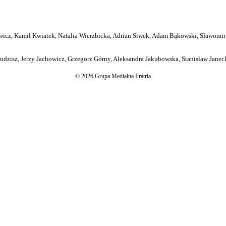
icz, Kamil Kwiatek, Natalia Wierzbicka, Adrian Siwek, Adam Bąkowski, Sławomir
dzisz, Jerzy Jachowicz, Grzegorz Górny, Aleksandra Jakubowska, Stanisław Janeck
© 2026 Grupa Medialna Fratria